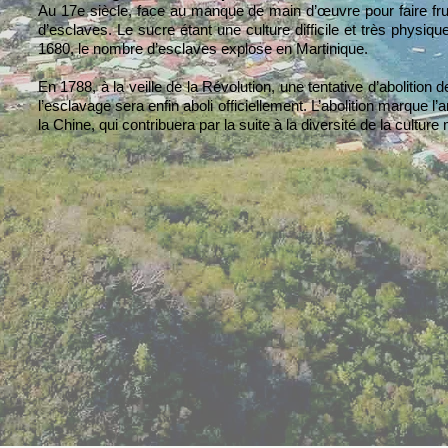
Au 17e siècle, face au manque de main d’œuvre pour faire fru
d’esclaves. Le sucre étant une culture difficile et très physiq
1680, le nombre d’esclaves explose en Martinique.
En 1788, à la veille de la Révolution, une tentative d’abolition
l’esclavage sera enfin aboli officiellement. L’abolition marque
la Chine, qui contribuera par la suite à la diversité de la culture